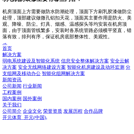
机房顶面上方需要做防水防潮处理，顶面下方刷乳胶漆做防尘
处理，顶部建议做微孔铝扣天花，顶面其主要作用是防火、美
观、降噪、防尘。灯具、烟感、温感探头等均安装在机房顶
面，由于顶面管线繁多，安装时各系统管路必须横平竖直，错
落有致，排列有序，保证机房底部整体性、美观性。
→
首页
解决方案
弱电系统建设及智能化系统
信息安全整体解决方案
安全云解
决方案
安全无线网络建设方案
智能化机房建设及动环监测
分
支组网及移动办公
智能化组网解决方案
新闻资讯
公司新闻
行业新闻
工程案例
国内案例
国外案例
关于我们
公司简介
企业文化
荣誉资质
发展历程
合作品牌
开元体育_开元(中国),
开元体育_开元(中国),