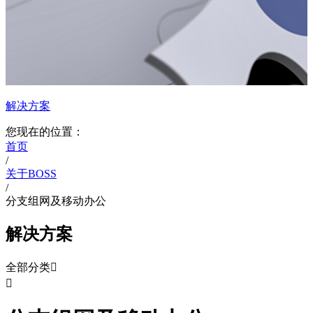
解决方案
您现在的位置：
首页
/
关于BOSS
/
分支组网及移动办公
解决方案
全部分类

