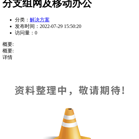
分支组网及移动办公
分类：
解决方案
发布时间：
2022-07-29 15:50:20
访问量：
0
概要:
概要:
详情